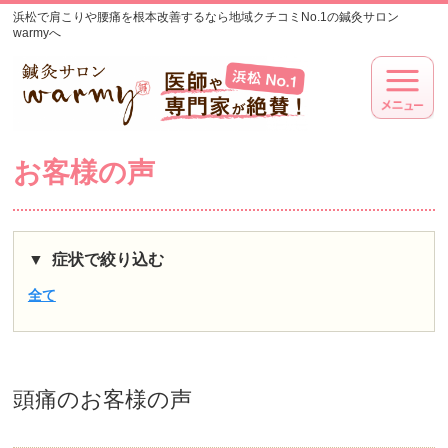
浜松で肩こりや腰痛を根本改善するなら地域クチコミNo.1の鍼灸サロン
warmyへ
お客様の声
症状で絞り込む
全て
頭痛
のお客様の声