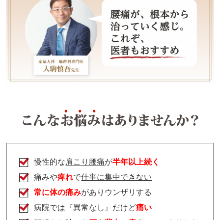
慢性的な
肩こり腰痛
が
半年以上続く
痛みや
痺れ
で
仕事に集中できない
常に体の痛み
がありウンザリする
病院では『異常なし』だけど
痛い