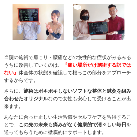
当院の施術で肩こり・腰痛などの慢性的な症状がみるみる
うちに改善していくのは、
『痛い場所だけ施術する訳では
ない』
体全体の状態を確認して根っこの部分をアプローチ
するからです。
さらに、
施術はボキボキしないソフトな整体と鍼灸を組み
合わせたオリジナル
なので女性も安心して受けることが出
来ます。
あなたに合った
正しい生活習慣やセルフケアを習得
するこ
とで、
この先の未来も痛みがなく健康的で清々しい毎日
を
送ってもらうために徹底的にサポートします。