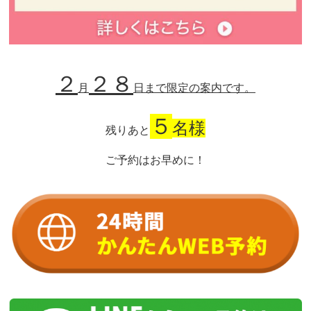
２
２８
月
日
まで
限定の案内です。
５
名様
残りあと
ご予約はお早めに！