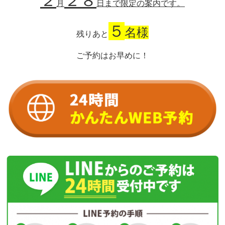
２
２８
月
日
まで
限定の案内です。
５
名様
残りあと
ご予約はお早めに！