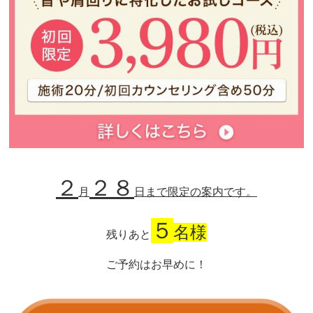
２
２８
月
日
まで
限定の案内です。
５
名様
残りあと
ご予約はお早めに！