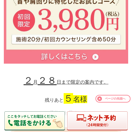
２
２８
月
日
まで
限定の案内です。
５
名様
ページの
先頭へ
残りあと
ご予約はお早めに！