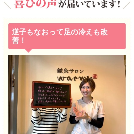
逆子もなおって足の冷えも改
善！