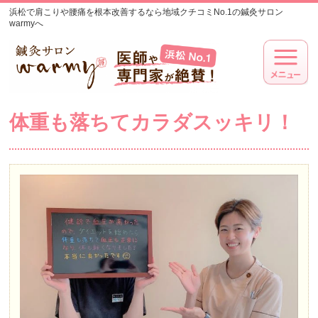
浜松で肩こりや腰痛を根本改善するなら地域クチコミNo.1の鍼灸サロン
warmyへ
体重も落ちてカラダスッキリ！