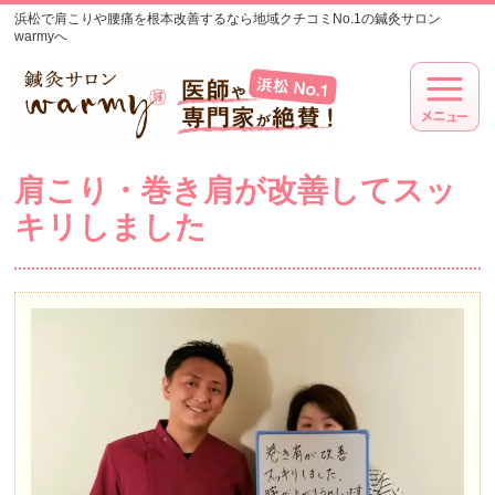
浜松で肩こりや腰痛を根本改善するなら地域クチコミNo.1の鍼灸サロン
warmyへ
肩こり・巻き肩が改善してスッ
キリしました